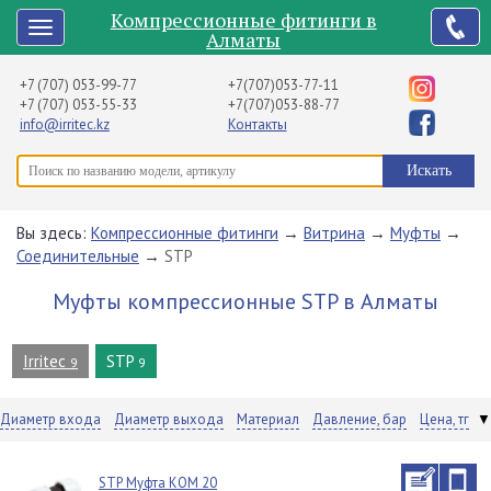
Компрессионные фитинги в
Алматы
+7 (707) 053-99-77
+7(707)053-77-11
+7 (707) 053-55-33
+7(707)053-88-77
info@irritec.kz
Контакты
Вы здесь:
Компрессионные фитинги
→
Витрина
→
Муфты
→
Соединительные
→
STP
Муфты компрессионные STP в Алматы
Irritec
STP
9
9
Диаметр входа
Диаметр выхода
Материал
Давление, бар
Цена, тг
▼
STP Муфта КОМ 20