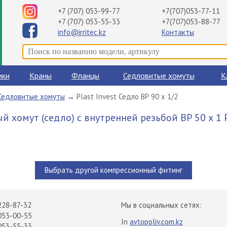
+7 (707) 053-99-77
+7(707)053-77-11
+7 (707) 053-55-33
+7(707)053-88-77
info@irritec.kz
Контакты
ики
Краны
Фланцы
Седловитые хомуты
К
Седловитые хомуты
→
Plast Invest Седло ВР 90 х 1/2
 хомут (седло) с внутренней резьбой ВР 50 х 1 P
Выбрать другой компрессионный фитинг
228-87-32
Мы в социальных сетях:
053-00-55
In
avtopoliv.com.kz
053-55-33