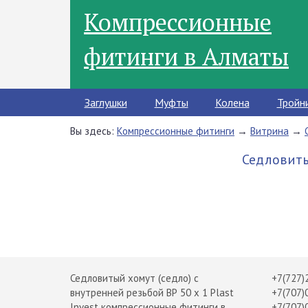
Компрессионные
фитинги в Алматы
Заглушки
Муфты
Колена
Тройн
Вы здесь:
Компрессионные фитинги
→
Витрина
→
Седловитый
Седловитый хомут (седло) с
+7(727)
внутренней резьбой ВР 50 х 1 Plast
+7(707)
Invest компрессионные фитинги в
+7(707)