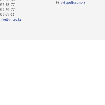
FB
avtopoliv.com.kz
053-88-77
053-99-77
053-77-11
info@irritec.kz