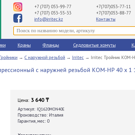
+7 (707) 053-99-77
+7(707)053-77-11
+7 (707) 053-55-33
+7(707)053-88-77
info@irritec.kz
Контакты
ики
Краны
Фланцы
Седловитые хомуты
К
Тройники
→
С наружной резьбой
→
Irritec
→
Irritec Тройник КОМ-Н
рессионный с наружней резьбой КОМ-НР 40 х 1 1/2
3 640 ₸
Цена:
Артикул:
IQ1620MON40E
Производство:
Италия
Гарантия, мес:
0