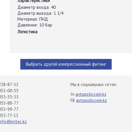
Характеристики
Диаметр входа:
40
Диаметр выхода:
1 1/4
Материал:
ПНД
Давление:
10 бар
Логистика
Выбрать другой компрессионный фитинг
228-87-32
Мы в социальных сетях:
053-00-55
In
avtopoliv.com.kz
053-55-33
FB
avtopoliv.com.kz
053-88-77
053-99-77
053-77-11
info@irritec.kz