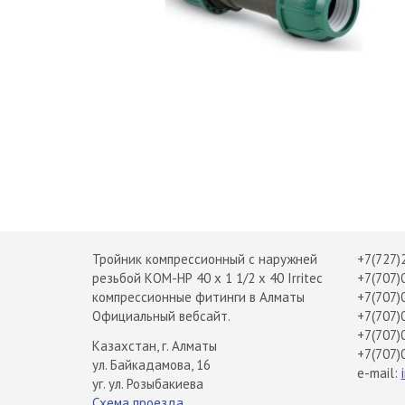
Тройник компрессионный с наружней
+7(727)
резьбой КОМ-НР 40 х 1 1/2 х 40 Irritec
+7(707)
компрессионные фитинги в Алматы
+7(707)
Официальный вебсайт.
+7(707)
+7(707)
Казахстан, г. Алматы
+7(707)
ул. Байкадамова, 16
e-mail:
уг. ул. Розыбакиева
Схема проезда