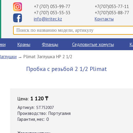
+7 (707) 053-99-77
+7(707)053-77-11
+7 (707) 053-55-33
+7(707)053-88-77
info@irritec.kz
Контакты
ики
Краны
Фланцы
Седловитые хомуты
К
Заглушки
→
Plimat Заглушка НР 2 1/2
Пробка с резьбой 2 1/2 Plimat
1 120 ₸
Цена:
Артикул:
ST752007
Производство:
Португалия
Гарантия, мес:
0