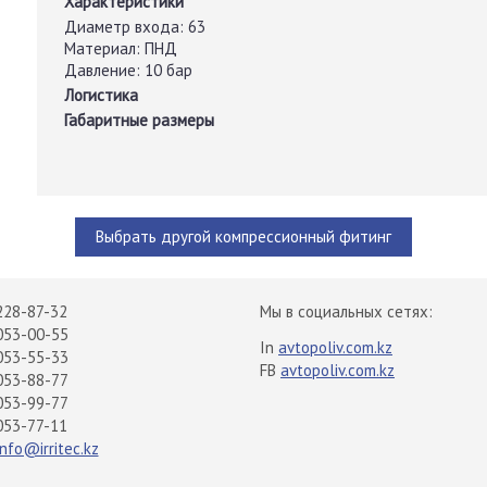
Характеристики
Диаметр входа:
63
Материал:
ПНД
Давление:
10 бар
Логистика
Габаритные размеры
Выбрать другой компрессионный фитинг
228-87-32
Мы в социальных сетях:
053-00-55
In
avtopoliv.com.kz
053-55-33
FB
avtopoliv.com.kz
053-88-77
053-99-77
053-77-11
info@irritec.kz