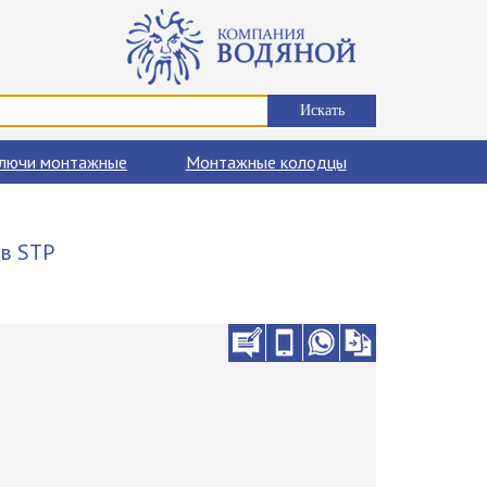
лючи монтажные
Монтажные колодцы
в STP