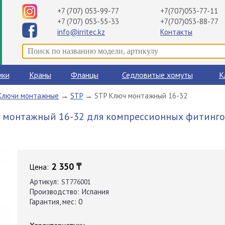
+7 (707) 053-99-77
+7(707)053-77-11
+7 (707) 053-55-33
+7(707)053-88-77
info@irritec.kz
Контакты
ики
Краны
Фланцы
Седловитые хомуты
К
Ключи монтажные
→
STP
→
STP Ключ монтажный 16-32
 монтажный 16-32 для компрессионных фитинго
2 350 ₸
Цена:
Артикул:
ST776001
Производство:
Испания
Гарантия, мес:
0