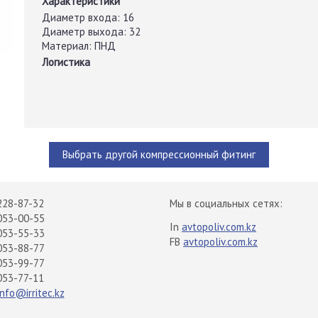
Характеристики
Диаметр входа:
16
Диаметр выхода:
32
Материал:
ПНД
Логистика
Выбрать другой компрессионный фитинг
228-87-32
Мы в социальных сетях:
053-00-55
In
avtopoliv.com.kz
053-55-33
FB
avtopoliv.com.kz
053-88-77
053-99-77
053-77-11
info@irritec.kz