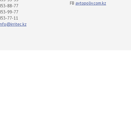
FB
avtopoliv.com.kz
053-88-77
053-99-77
053-77-11
info@irritec.kz