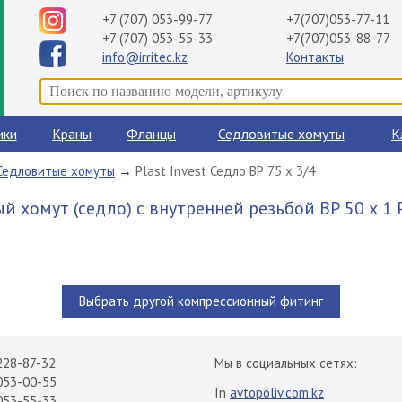
+7 (707) 053-99-77
+7(707)053-77-11
+7 (707) 053-55-33
+7(707)053-88-77
info@irritec.kz
Контакты
ики
Краны
Фланцы
Седловитые хомуты
К
Седловитые хомуты
→
Plast Invest Седло ВР 75 х 3/4
 хомут (седло) с внутренней резьбой ВР 50 х 1 P
Выбрать другой компрессионный фитинг
228-87-32
Мы в социальных сетях:
053-00-55
In
avtopoliv.com.kz
053-55-33