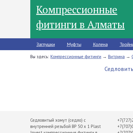
Компрессионные
фитинги в Алматы
Заглушки
Муфты
Колена
Тройн
Вы здесь:
Компрессионные фитинги
→
Витрина
→
Седловитый
Седловитый хомут (седло) с
+7(727)
внутренней резьбой ВР 50 х 1 Plast
+7(707)
Invest компрессионные фитинги в
+7(707)